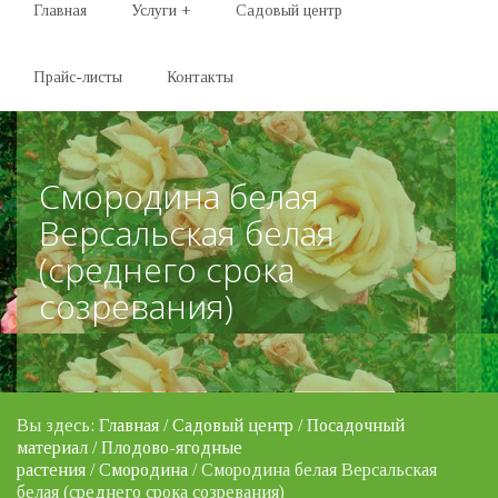
Главная
Услуги
+
Садовый центр
Прайс-листы
Контакты
Смородина белая
Версальская белая
(среднего срока
созревания)
Вы здесь:
Главная
/
Садовый центр
/
Посадочный
материал
/
Плодово-ягодные
растения
/
Смородина
/ Смородина белая Версальская
белая (среднего срока созревания)