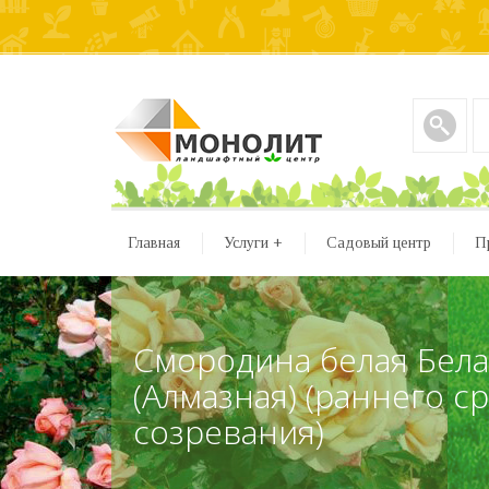
Главная
Услуги
+
Садовый центр
П
Смородина белая Бела
(Алмазная) (раннего с
созревания)