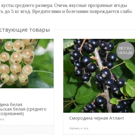
е кусты среднего размера. Очень вкусные прозрачные ягоды
ь до 5 кг ягод. Вредителями и болезнями повреждается слабо.
ствующие товары
НЕТ НА
СКЛАДЕ
дина белая
ьская белая (среднего
созревания)
Смородина черная Атлант
:
n/a
.
Артикул:
n/a
.