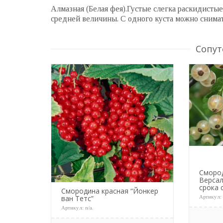
Алмазная (Белая фея).Густые слегка раскидисты
средней величины. С одного куста можно снимат
Сопут
Сморо
Версал
срока 
Смородина красная “Йонкер
Артикул
ван Тетс”
Артикул:
n/a
.