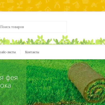
райс-листы
Контакты
я фея
рока