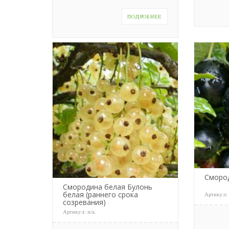
ПОДРОБНЕЕ
Сморо
Смородина белая Булонь
белая (раннего срока
Артикул
созревания)
Артикул:
n/a
.