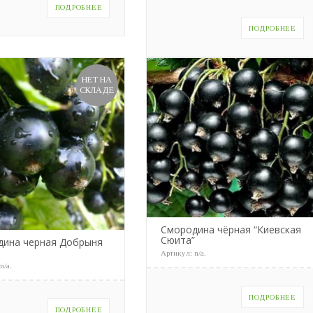
ПОДРОБНЕЕ
ПОДРОБНЕЕ
НЕТ НА
СКЛАДЕ
Смородина чёрная “Киевская
Сюита”
дина черная Добрыня
Артикул:
n/a
.
:
n/a
.
ПОДРОБНЕЕ
ПОДРОБНЕЕ