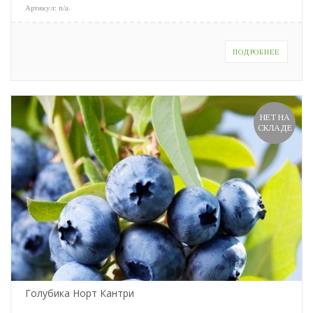
Артикул:
n/a
.
ПОДРОБНЕЕ
НЕТ НА
СКЛАДЕ
Голубика Норт Кантри