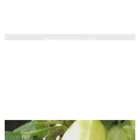
Жимолость
(8)