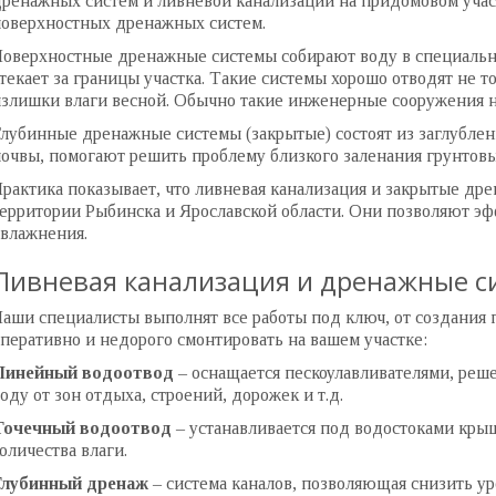
ренажных систем и ливневой канализации на придомовом учас
оверхностных дренажных систем.
оверхностные дренажные системы собирают воду в специальн
текает за границы участка. Такие системы хорошо отводят не т
злишки влаги весной. Обычно такие инженерные сооружения н
лубинные дренажные системы (закрытые) состоят из заглублен
очвы, помогают решить проблему близкого заленания грунтовы
рактика показывает, что ливневая канализация и закрытые др
ерритории Рыбинска и Ярославской области. Они позволяют э
влажнения.
Ливневая канализация и дренажные с
аши специалисты выполнят все работы под ключ, от создания 
перативно и недорого смонтировать на вашем участке:
Линейный водоотвод
– оснащается пескоулавливателями, реше
оду от зон отдыха, строений, дорожек и т.д.
Точечный водоотвод
– устанавливается под водостоками крыш
оличества влаги.
Глубинный дренаж
– система каналов, позволяющая снизить ур