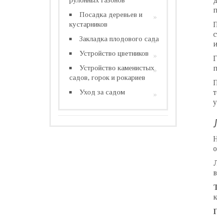
д
п
Посадка деревьев и
кустарников
П
с
Закладка плодового сада
и
Устройство цветников
Г
Устройство каменистых
п
садов, горок и рокариев
П
Уход за садом
т
у
Н
о
в
к