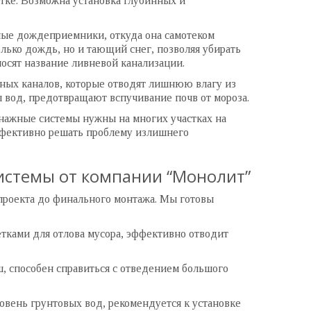
тке. Возможна установка глубинных и
ые дождеприемники, откуда она самотеком
олько дождь, но и тающий снег, позволяя убирать
осят название ливневой канализации.
ных каналов, которые отводят лишнюю влагу из
 вод, предотвращают вспучивание почв от мороза.
енажные системы нужны на многих участках на
ффективно решать проблему излишнего
истемы от компании “Монолит”
проекта до финального монтажа. Мы готовы
тками для отлова мусора, эффективно отводит
, способен справиться с отведением большого
овень грунтовых вод, рекомендуется к установке