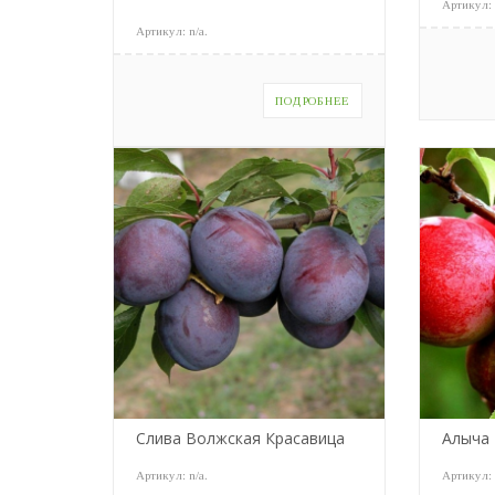
Артикул
Артикул:
n/a
.
ПОДРОБНЕЕ
Слива Волжская Красавица
Алыча
Артикул:
n/a
.
Артикул