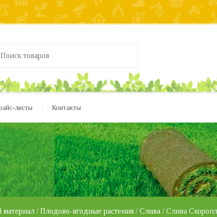
райс-листы
Контакты
 материал
/
Плодово-ягодные растения
/
Слива
/ Слива Скороп