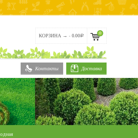
0
КОРЗИНА → -
0.00
Р
Контакты
Доставка
лодная