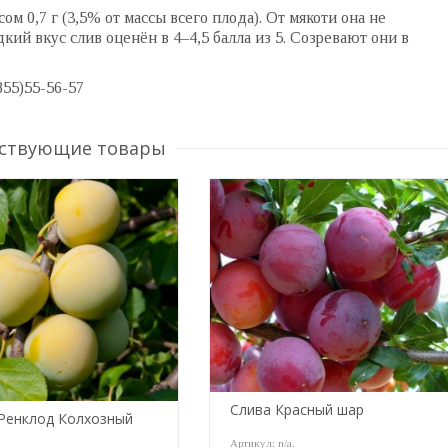
м 0,7 г (3,5% от массы всего плода). От мякоти она не
кий вкус слив оценён в 4–4,5 балла из 5. Созревают они в
855)55-56-57
ствующие товары
Слива Красный шар
Ренклод Колхозный
Артикул:
n/a
.