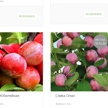
:
n/a
.
ПОДРОБНЕЕ
ПОДРОБНЕЕ
НЕТ НА
СКЛАДЕ
 Юбилейная
Слива Опал
:
n/a
.
Артикул:
n/a
.