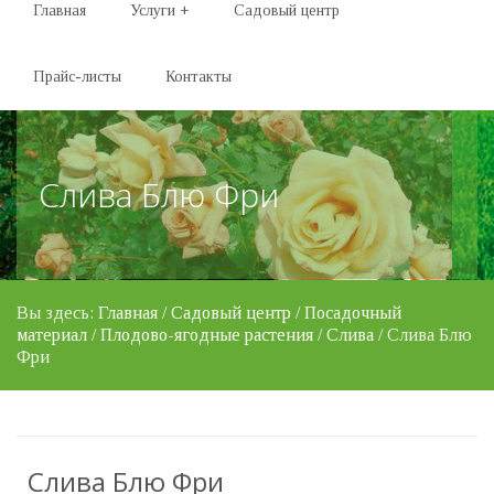
Главная
Услуги
+
Садовый центр
Прайс-листы
Контакты
Слива Блю Фри
Вы здесь:
Главная
/
Садовый центр
/
Посадочный
материал
/
Плодово-ягодные растения
/
Слива
/ Слива Блю
Фри
Слива Блю Фри