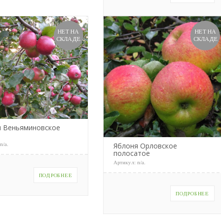
НЕТ НА
НЕТ НА
СКЛАДЕ
СКЛАДЕ
я Веньяминовское
:
n/a
.
Яблоня Орловское
полосатое
Артикул:
n/a
.
ПОДРОБНЕЕ
ПОДРОБНЕЕ