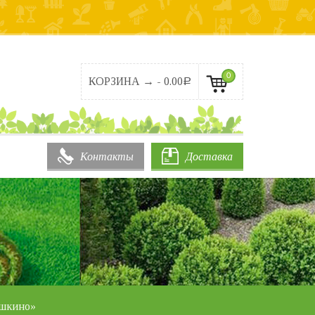
0
КОРЗИНА → -
0.00
Р
Контакты
Доставка
ушкино»