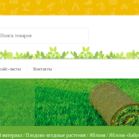
райс-листы
Контакты
 материал
/
Плодово-ягодные растения
/
Яблоня
/ Яблоня «Баб