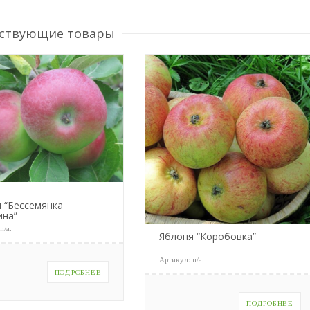
ствующие товары
 “Бессемянка
ина”
:
n/a
.
Яблоня “Коробовка”
Артикул:
n/a
.
ПОДРОБНЕЕ
ПОДРОБНЕЕ