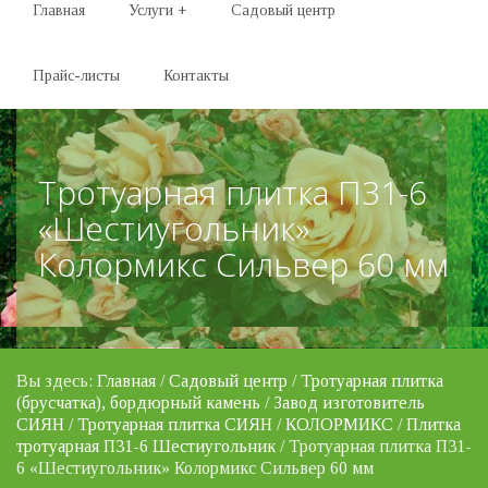
Главная
Услуги
+
Садовый центр
Прайс-листы
Контакты
Тротуарная плитка П31-6
«Шестиугольник»
Колормикс Сильвер 60 мм
Вы здесь:
Главная
/
Садовый центр
/
Тротуарная плитка
(брусчатка), бордюрный камень
/
Завод изготовитель
СИЯН
/
Тротуарная плитка СИЯН
/
КОЛОРМИКС
/
Плитка
тротуарная П31-6 Шестиугольник
/ Тротуарная плитка П31-
6 «Шестиугольник» Колормикс Сильвер 60 мм