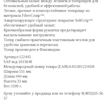
Оптимальный баланс между лезвием и топорищем для
безопасной, удобной и эффективной работы;
Легкое, прочное и износоустойчивое топорище из
материала FiberComp™;
Амортизирующее структурное покрытие SoftGrip™
обеспечивает удобный захват;
Крючкообразная форма рукоятки предотвращает
выскальзывание инструмента;
Топор снабжен практичным пластиковым чехлом для
удобства хранения и переноски;
Топор произведен в Финляндии.
Артикул:122443
SAP код:1015640
Международный номер товара (EAN):6411501224439
Ширина:151 мм.
Длина:444 мм.
Высота:33 мм.
Вес:1100 г.
Цену уточняйте у продавца или по телефону 8(4855)55-56-
57