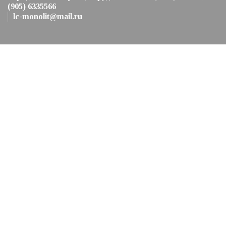
(905) 6335566
lc-monolit@mail.ru