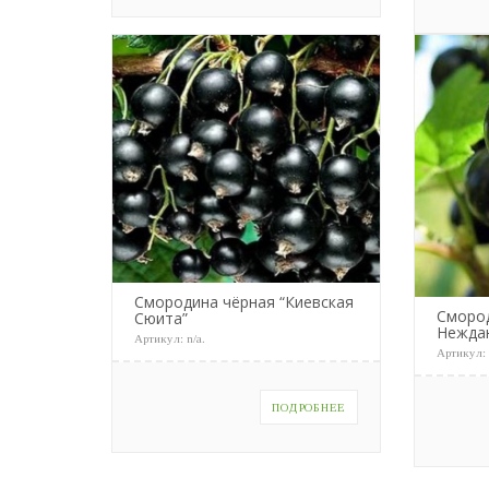
Смородина чёрная “Киевская
Сморо
Сюита”
Нежда
Артикул:
n/a
.
Артикул
ПОДРОБНЕЕ