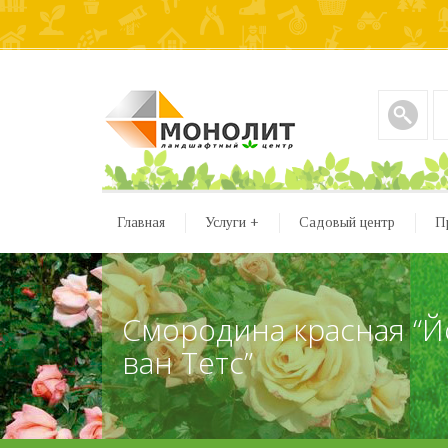
Главная
Услуги
+
Садовый центр
П
Смородина красная “
ван Тетс”