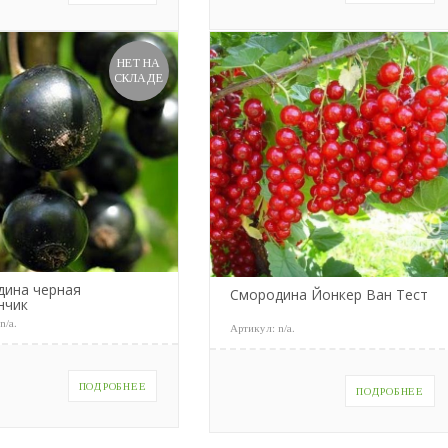
НЕТ НА
СКЛАДЕ
дина черная
Смородина Йонкер Ван Тест
нчик
:
n/a
.
Артикул:
n/a
.
ПОДРОБНЕЕ
ПОДРОБНЕЕ