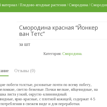
 материал
/
Плодово-ягодные растения
/
Смородина
/ Смородин
Смородина красная “Йонкер
ван Тетс”
за шт
Категория:
Смородина
.
ание
Отзывы (0)
щие побеги толстые, розоватые почти по всему побегу,
еломкие, светло-бежевые. Почки мелкие, яйцевидные, на
ешка листа узкий, округло-клиновидный.
видные, ярко-красные, с плотной кожицей, содержат 4-5
употребления в свежем виде и для переработки.