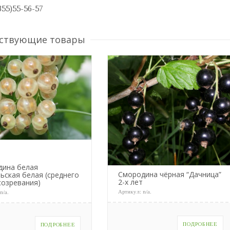
855)55-56-57
ствующие товары
дина белая
Смородина чёрная “Дачница”
ьская белая (среднего
2-х лет
созревания)
Артикул:
n/a
.
:
n/a
.
ПОДРОБНЕЕ
ПОДРОБНЕЕ