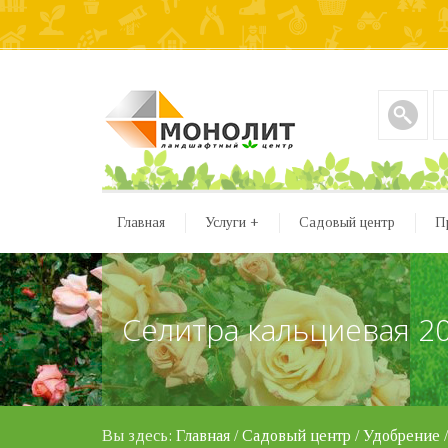
Главная
Услуги
+
Садовый центр
П
Селитра кальциевая 2
Вы здесь:
Главная
/
Садовый центр
/
Удобрение
/