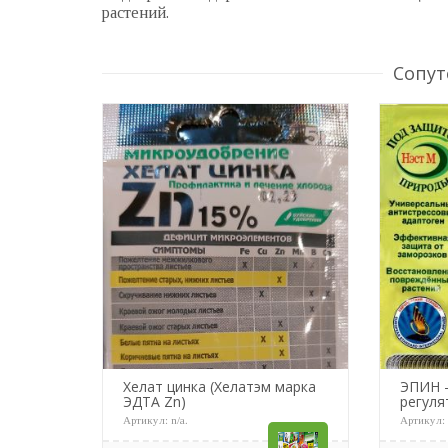
растений.
Сопут
Хелат цинка (Хелатэм марка
ЭПИН 
ЭДТА Zn)
регуля
Артикул:
n/a
.
Артикул