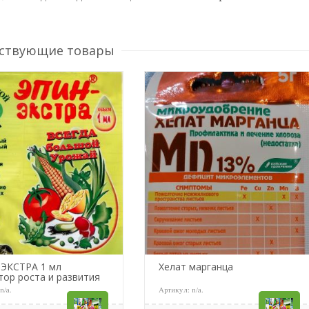
ствующие товары
-ЭКСТРА 1 мл
Хелат марганца
тор роста и развития
:
n/a
.
Артикул:
n/a
.