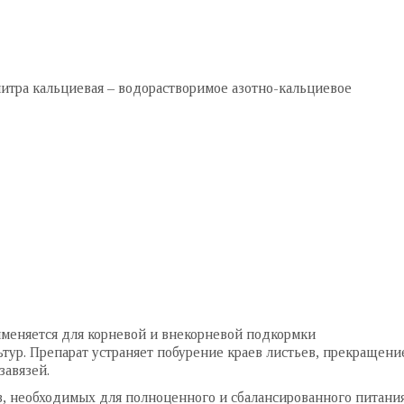
итра кальциевая – водорастворимое азотно-кальциевое
меняется для корневой и внекорневой подкормки
ур. Препарат устраняет побурение краев листьев, прекращени
завязей.
, необходимых для полноценного и сбалансированного питани