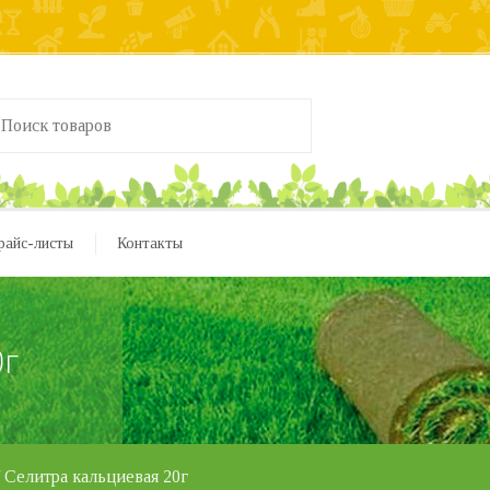
райс-листы
Контакты
0г
 Селитра кальциевая 20г