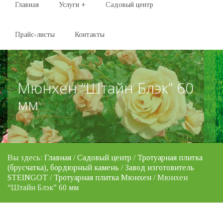
Главная
Услуги
+
Садовый центр
Прайс-листы
Контакты
Мюнхен “Штайн Блэк” 60
мм
Вы здесь:
Главная
/
Садовый центр
/
Тротуарная плитка
(брусчатка), бордюрный камень
/
Завод изготовитель
STEINGOT
/
Тротуарная плитка Мюнхен
/ Мюнхен
“Штайн Блэк” 60 мм