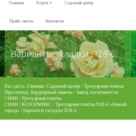
Главная
Услуги
+
Садовый центр
Прайс-листы
Контакты
Варианты укладки П28-6
Вы здесь:
Главная
/
Садовый центр
/
Тротуарная плитка
(брусчатка), бордюрный камень
/
Завод изготовитель
СИЯН
/
Тротуарная плитка
СИЯН
/
КОЛОРМИКС
/
Тротуарная плитка П28-6 «Новый
город»
/ Варианты укладки П28-6