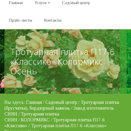
Главная
Услуги
+
Садовый центр
Прайс-листы
Контакты
Тротуарная плитка П17-6
«Классико» Колормикс
Осень
Вы здесь:
Главная
/
Садовый центр
/
Тротуарная плитка
(брусчатка), бордюрный камень
/
Завод изготовитель
СИЯН
/
Тротуарная плитка
СИЯН
/
КОЛОРМИКС
/
Тротуарная плитка П17-6
«Классико»
/ Тротуарная плитка П17-6 «Классико»