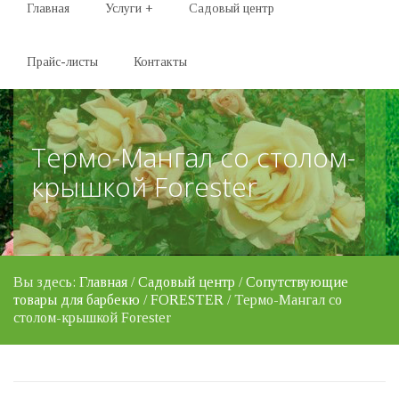
Главная
Услуги
+
Садовый центр
Прайс-листы
Контакты
Термо-Мангал со столом-
крышкой Forester
Вы здесь:
Главная
/
Садовый центр
/
Сопутствующие
товары для барбекю
/
FORESTER
/ Термо-Мангал со
столом-крышкой Forester