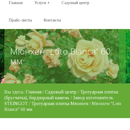
Главная
Услуги
+
Садовый центр
Прайс-листы
Контакты
Мюнхен “Loto Bianca” 60
мм
Вы здесь:
Главная
/
Садовый центр
/
Тротуарная плитка
(брусчатка), бордюрный камень
/
Завод изготовитель
STEINGOT
/
Тротуарная плитка Мюнхен
/ Мюнхен “Loto
Bianca” 60 мм