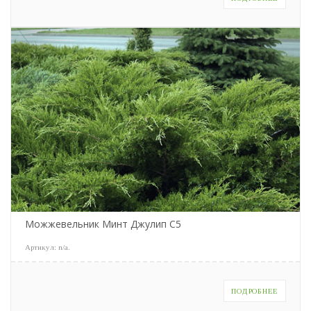
Можжевельник Минт Джулип С5
Артикул:
n/a
.
ПОДРОБНЕЕ