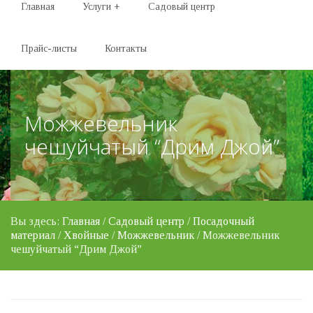
Главная
Услуги
+
Садовый центр
Прайс-листы
Контакты
Можжевельник
чешуйчатый “Дрим Джой”
Вы здесь:
Главная
/
Садовый центр
/
Посадочный
материал
/
Хвойные
/
Можжевельник
/ Можжевельник
чешуйчатый “Дрим Джой”