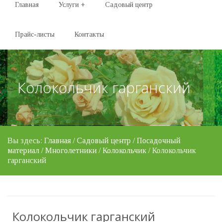
Главная
Услуги
+
Садовый центр
Прайс-листы
Контакты
Колокольчик гарганский
Вы здесь:
Главная
/
Садовый центр
/
Посадочный
материал
/
Многолетники
/
Колокольчик
/ Колокольчик
гарганский
Колокольчик гарганский