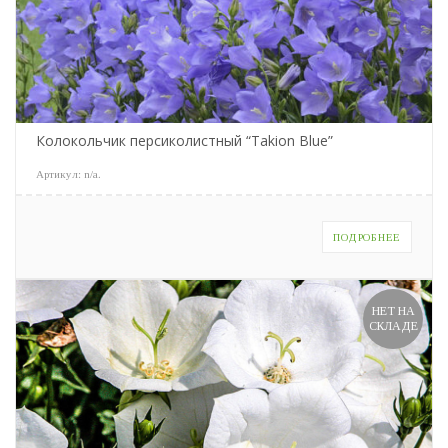
Колокольчик персиколистный “Takion Blue”
Артикул:
n/a
.
ПОДРОБНЕЕ
НЕТ НА
СКЛАДЕ