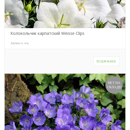
Колокольчик карпатский Weisse Clips
Артикул:
n/a
.
ПОДРОБНЕЕ
НЕТ НА
СКЛАДЕ