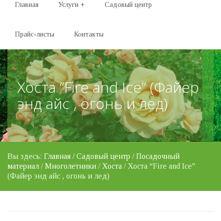
Главная
Услуги
+
Садовый центр
Прайс-листы
Контакты
Хоста “Fire and Ice” (Файер
энд айс , огонь и лед)
Вы здесь:
Главная
/
Садовый центр
/
Посадочный
материал
/
Многолетники
/
Хоста
/ Хоста “Fire and Ice”
(Файер энд айс , огонь и лед)