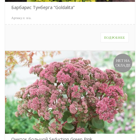
Барбарис Тунберга “Goldalita”
Артикул:
n/a
.
ПОДРОБНЕЕ
НЕТ НА
СКЛАДЕ
Очиток большой Seduction Green Pink