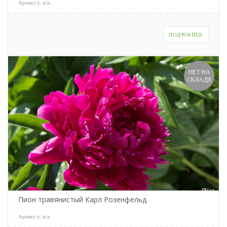
Артикул:
n/a
.
ПОДРОБНЕЕ
НЕТ НА
СКЛАДЕ
Пион травянистый Карл Розенфельд
Артикул:
n/a
.