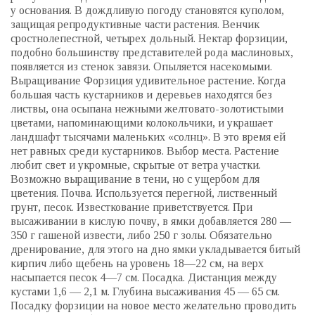
у основания. В дождливую погоду становятся куполом,
защищая репродуктивные части растения. Венчик
сростнолепестной, четырех дольный. Нектар форзиции,
подобно большинству представителей рода маслиновых,
появляется из стенок завязи. Опыляется насекомыми.
Выращивание Форзиция удивительное растение. Когда
большая часть кустарников и деревьев находятся без
листвы, она осыпана нежными желтовато-золотистыми
цветами, напоминающими колокольчики, и украшает
ландшафт тысячами маленьких «солнц». В это время ей
нет равных среди кустарников. Выбор места. Растение
любит свет и укромные, скрытые от ветра участки.
Возможно выращивание в тени, но с ущербом для
цветения. Почва. Используется перегной, лиственный
грунт, песок. Известкование приветствуется. При
высаживании в кислую почву, в ямки добавляется 280 —
350 г гашеной извести, либо 250 г золы. Обязательно
дренирование, для этого на дно ямки укладывается битый
кирпич либо щебень на уровень 18—22 см, на верх
насыпается песок 4—7 см. Посадка. Дистанция между
кустами 1,6 — 2,1 м. Глубина высаживания 45 — 65 см.
Посадку форзиции на новое место желательно проводить