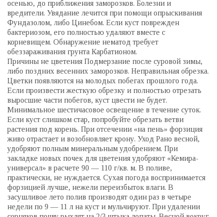
осенью, до приближения заморозков. Болезни и
вредители. Увядание лечится при помощи опрыскивания
Фундазолом, либо Цинебом. Если куст поврежден
бактериозом, его полностью удаляют вместе с
корневищем. Обнаружение нематод требует
обеззараживания грунта Карбатионом.
Причины не цветения Подмерзание после суровой зимы,
либо поздних весенних заморозков. Неправильная обрезка.
Цветки появляются на молодых побегах прошлого года.
Если произвести жесткую обрезку и полностью отрезать
выросшие части побегов, куст цвести не будет.
Минимальное шестичасовое освещение в течение суток.
Если куст слишком стар, попробуйте обрезать ветви
растения под корень. При отсечении «на пень» форзиция
живо отрастает и возобновляет крону. Уход Рано весной,
удобряют полным минеральным удобрением. При
закладке новых почек для цветения удобряют «Кемира-
универсал» в расчете 90 — 110 г/кв. м. В поливе,
практически, не нуждается. Сухая погода воспринимается
форзицией лучше, нежели переизбыток влаги. В
засушливое лето полив производят один раз в четыре
недели по 9 — 11 л на куст и мульчируют. При удалении
сорняков почву рыхлят на 2/3 штыка лопаты. Весной вокруг