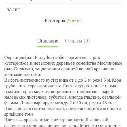
за шт
Категория:
Другое
.
Описание
Отзывы (0)
Форзиция (лат. Forsythia) либо форсайтия — род
кустарников и невысоких деревьев семейства Маслиновые
(лат. Oleaceae), зацветающих ранней весной красивыми
жёлтыми цветами.
Высота лиственного кустарника от 1 до 3 м, реже 6 м. Кора
грубоватая, серо-коричневая. Листья супротивные и, как
правило, простые, хотя встречаются тройчатые с парой
маленьких листочков, зубчатые, иногда гладкие, овальной
формы. Длина варьирует между 2 и 10 см, редко 15 см.
Цвет листьев светло-зеленый, превращающийся осенью в
ярчайшие тона.
Цветы — ярко-желтые с четырелопастной чашечкой,
распускаются до появления листьев. Лепестки соединены