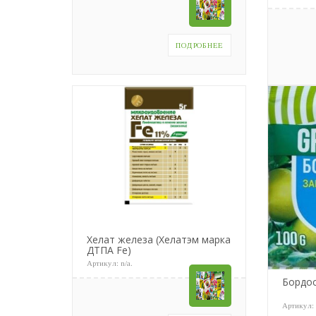
ПОДРОБНЕЕ
Хелат железа (Хелатэм марка
ДТПА Fe)
Артикул:
n/a
.
Бордос
Артикул