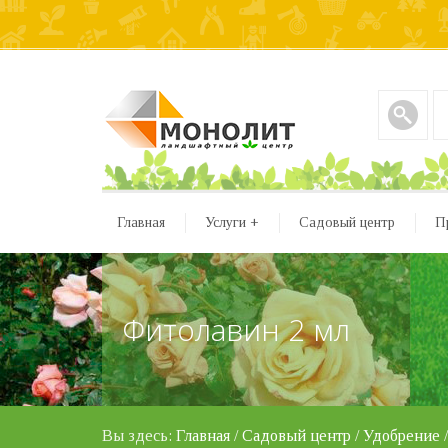
Главная
Услуги
+
Садовый центр
П
Фитолавин 2 мл
Вы здесь:
Главная
/
Садовый центр
/
Удобрение
/