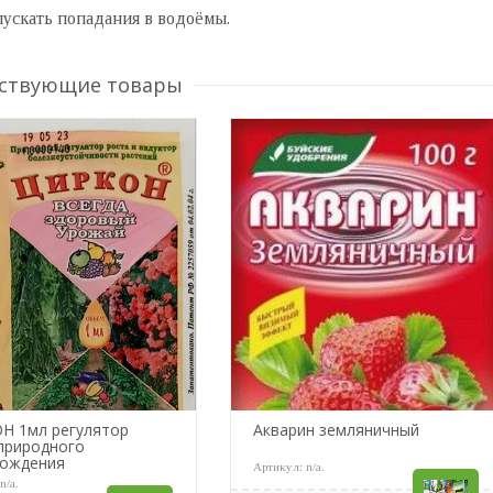
пускать попадания в водоёмы.
ствующие товары
Н 1мл регулятор
Акварин земляничный
природного
хождения
Артикул:
n/a
.
:
n/a
.