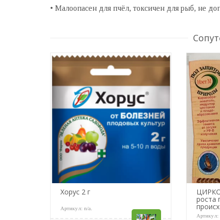
• Малоопасен для пчёл, токсичен для рыб, не до
Сопут
Хорус 2 г
ЦИРКО
роста 
проис
Артикул:
n/a
.
Артикул