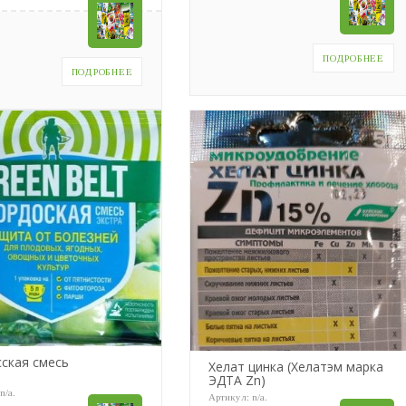
ПОДРОБНЕЕ
ПОДРОБНЕЕ
ская смесь
Хелат цинка (Хелатэм марка
ЭДТА Zn)
:
n/a
.
Артикул:
n/a
.