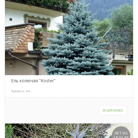
Ель колючая “Koster”
Артикул:
n/a
.
ПОДРОБНЕЕ
НЕТ НА
СКЛАДЕ