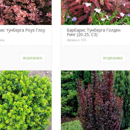
ис тунберга Роуз Глоу
Барбарис Тунберга Голден
Ринг (20-25, С3)
:
n/a
.
Артикул:
729
.
ПОДРОБНЕЕ
ПОДРОБНЕЕ