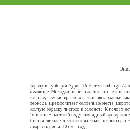
Опис
Барбарис тунберга Ауреа (Berberis thunbergii Au
диаметре. Молодые побеги желтовато-зеленого ц
желтые, осенью краснеют, становясь оранжевыми
периода. Предпочитает солнечные места, миритс
желтую окраску листьев и зеленеть. К почвам не
Описание: плотный подушковидный кустарник до
Листья: мелкие золотисто-желтые, осенью оран
Скорость роста: 10 см в год