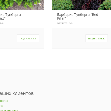
ис Тунберга
Барбарис Тунберга “Red
ьд”
Pillar”
:
n/a
.
Артикул:
n/a
.
ПОДРОБНЕЕ
ПОДРОБНЕЕ
аших клиентов
ании
ты
а и оплата