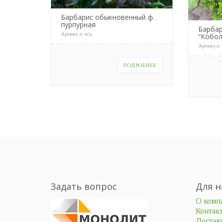
Барбарис обыкновенный ф.
пурпурная
Барбар
Артикул:
n/a
.
“Кобол
Артикул
ПОДРОБНЕЕ
Задать вопрос
Для н
О комп
Контак
Доставк