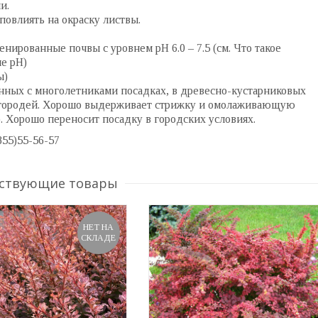
и.
повлиять на окраску листвы.
нированные почвы с уровнем pH 6.0 – 7.5 (см. Что такое
е pH)
ы)
нных с многолетниками посадках, в древесно-кустарниковых
згородей. Хорошо выдерживает стрижку и омолаживающую
. Хорошо переносит посадку в городских условиях.
855)55-56-57
ствующие товары
НЕТ НА
СКЛАДЕ