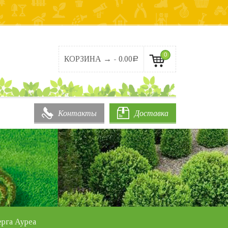
0
КОРЗИНА → -
0.00
Р
Контакты
Доставка
ерга Ауреа