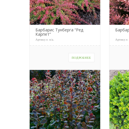
Барбарис Тунберга “Ред
Барбар
Карпет”
Артикул:
n/a
.
Артикул
ПОДРОБНЕЕ