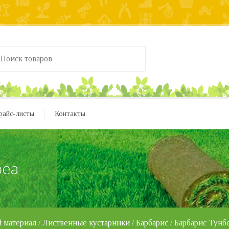
райс-листы
Контакты
реа
 материал
/
Лиственные кустарники
/
Барбарис
/ Барбарис Тунб