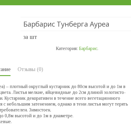
Барбарис Тунберга Ауреа
за шт
Категория:
Барбарис
.
ание
Отзывы (0)
rea) – плотный округлый кустарник до 80см высотой и до 1м в
вета. Листья мелкие, яйцевидные до 2см длиной золотисто-
. Кустарник декоративен в течение всего вегетационного
я с небольшим затенением, однако в тени листья могут терять
требователен. Зимостоек.
 0,8м высотой и до 1м в диаметре.
жевые.