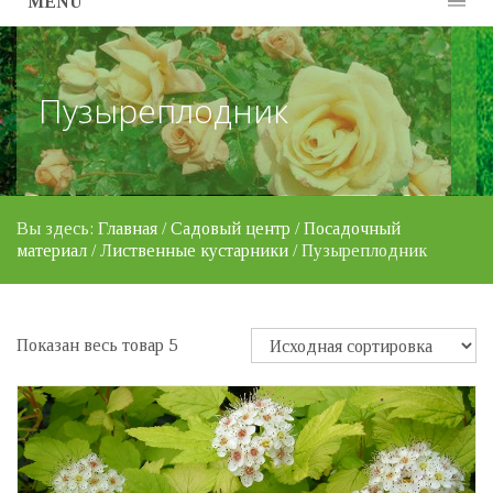
MENU
Пузыреплодник
Вы здесь:
Главная
/
Садовый центр
/
Посадочный
материал
/
Лиственные кустарники
/ Пузыреплодник
Показан весь товар 5