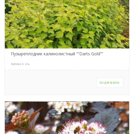
Пузыреплодник калинолистный “”Darts Gold””
Артикул:
n/a
.
ПОДРОБНЕЕ